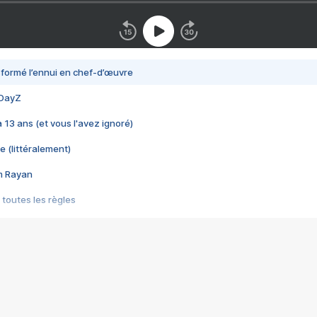
nsformé l’ennui en chef-d’œuvre
 DayZ
 a 13 ans (et vous l'avez ignoré)
e (littéralement)
im Rayan
 toutes les règles
s les jeux vidéo
us choquant de Rockstar ? - Le scandale BULLY
e plus moche de Steam
du RÊVE tourne au CAUCHEMAR